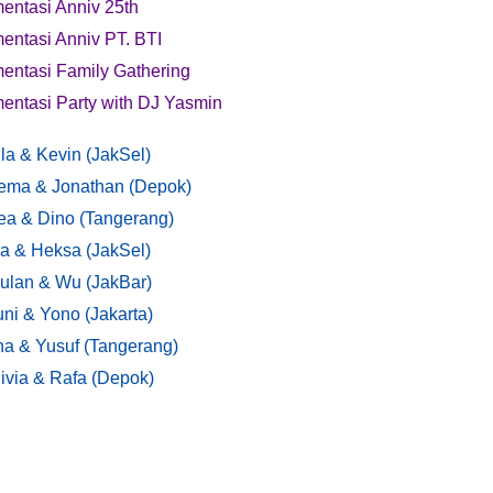
entasi Anniv 25th
entasi Anniv PT. BTI
entasi Family Gathering
entasi Party with DJ Yasmin
la & Kevin (JakSel)
ema & Jonathan (Depok)
ea & Dino (Tangerang)
a & Heksa (JakSel)
ulan & Wu (JakBar)
ni & Yono (Jakarta)
na & Yusuf (Tangerang)
ivia & Rafa (Depok)