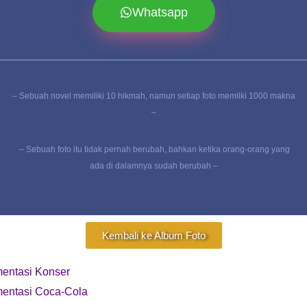
Whatsapp
– Sebuah novel memiliki 10 hikmah, namun setiap foto memilki 1000 makna
–
– Sebuah foto itu tidak pernah berubah, bahkan ketika orang-orang yang
ada di dalamnya sudah berubah –
Kembali ke Album Foto
mentasi Konser
mentasi Coca-Cola